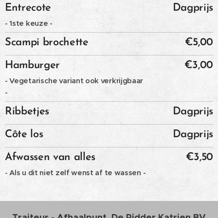
Entrecote
Dagprijs
- 1ste keuze -
Scampi brochette
€5,00
Hamburger
€3,00
- Vegetarische variant ook verkrijgbaar
-
Ribbetjes
Dagprijs
Côte los
Dagprijs
Afwassen van alles
€3,50
- Als u dit niet zelf wenst af te wassen -
Traiteur - Afhaalpunt De Ridder Katrien BV