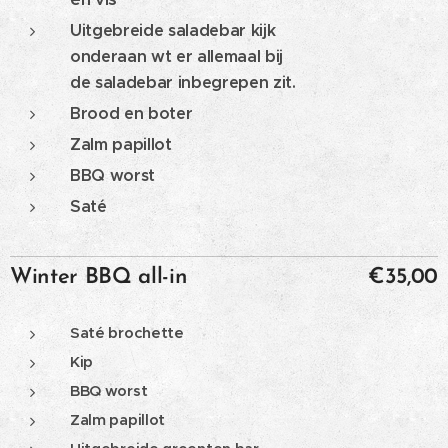
Uitgebreide saladebar kijk
onderaan wt er allemaal bij
de saladebar inbegrepen zit.
Brood en boter
Zalm papillot
BBQ worst
Saté
Winter BBQ all-in
€35,00
Saté brochette
Kip
BBQ worst
Zalm papillot